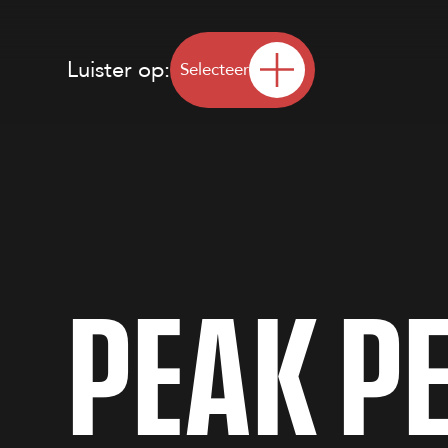
Luister op:
Selecteer
P
E
A
K
P