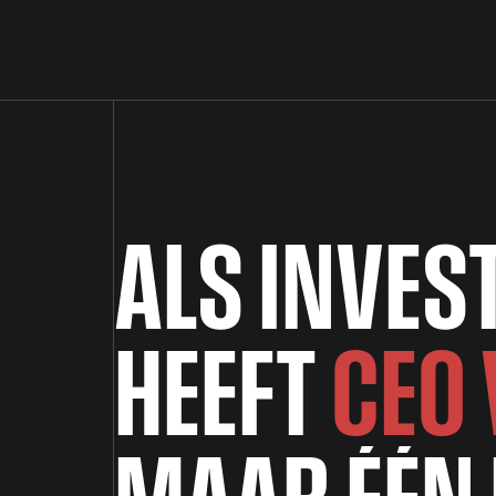
A
L
S
I
N
V
E
S
H
E
E
F
T
C
E
O