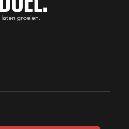
D
O
E
L
:
laten groeien.