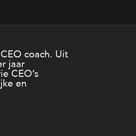
 CEO coach. Uit
r jaar
rie CEO’s
jke en