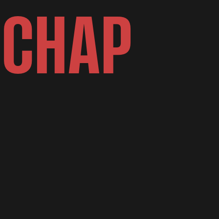
S
C
H
A
P