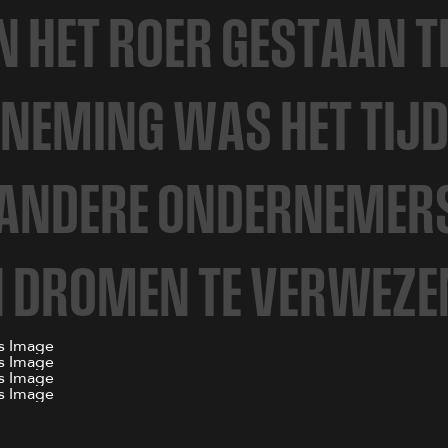
N
H
E
T
R
O
E
R
G
E
S
T
A
A
N
T
N
E
M
I
N
G
W
A
S
H
E
T
T
I
J
A
N
D
E
R
E
O
N
D
E
R
N
E
M
E
R
N
D
R
O
M
E
N
T
E
V
E
R
W
E
Z
E