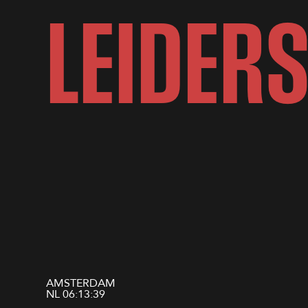
L
E
I
D
E
R
AMSTERDAM
NL
06:13:40