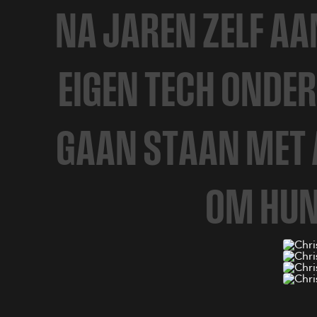
N
A
J
A
R
E
N
Z
E
L
F
A
A
E
I
G
E
N
T
E
C
H
O
N
D
E
R
G
A
A
N
S
T
A
A
N
M
E
T
O
M
H
U