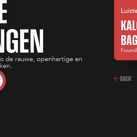
E
Luist
KAL
N
G
E
N
BAG
Found
s de rauwe, openhartige en
ken.
BACK