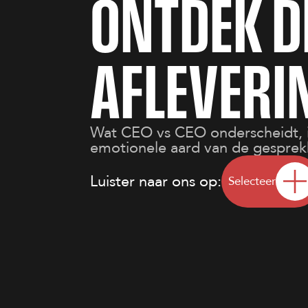
O
N
T
D
E
K
D
A
F
L
E
V
E
R
I
Wat CEO vs CEO onderscheidt, i
emotionele aard van de gesprek
Luister naar ons op:
Selecteer