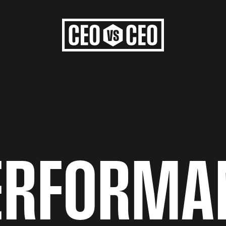
E
R
F
O
R
M
A