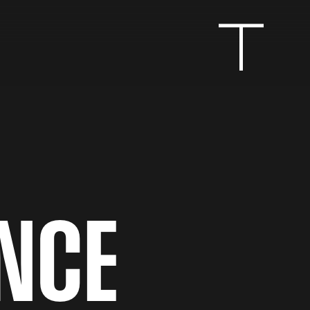
N
C
E