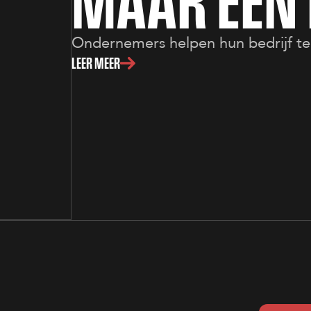
M
A
A
R
É
É
N
Ondernemers helpen hun bedrijf te 
LEER MEER