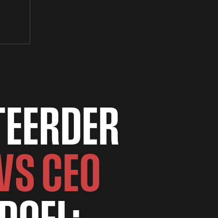
T
E
E
R
D
E
R
V
S
C
E
O